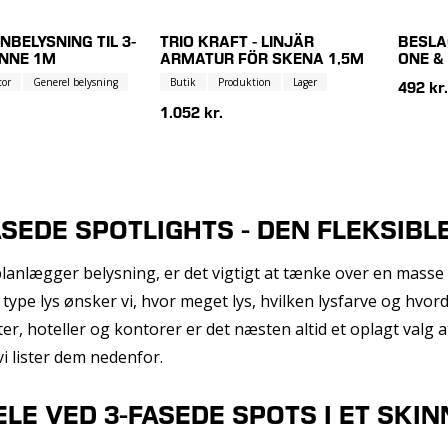
NBELYSNING TIL 3-
TRIO KRAFT - LINJÄR
BESLA
INNE 1M
ARMATUR FÖR SKENA 1,5M
ONE &
tor
Generel belysning
Butik
Produktion
Lager
492 kr.
1.052 kr.
SEDE SPOTLIGHTS - DEN FLEKSIBL
anlægger belysning, er det vigtigt at tænke over en masse 
 type lys ønsker vi, hvor meget lys, hvilken lysfarve og hvorda
er, hoteller og kontorer er det næsten altid et oplagt valg a
 vi lister dem nedenfor.
LE VED 3-FASEDE SPOTS I ET SKI