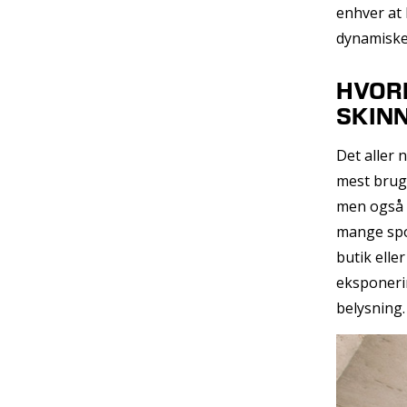
enhver at 
dynamiske
HVORD
SKIN
Det aller 
mest brugt
men også 
mange spot
butik elle
eksponeri
belysning.