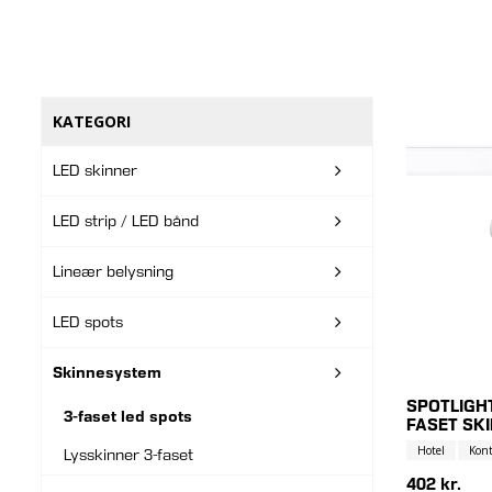
KATEGORI
LED skinner
LED strip / LED bånd
Lineær belysning
LED spots
Skinnesystem
SPOTLIGHT
3-faset led spots
FASET SK
Hotel
Kont
Lysskinner 3-faset
402 kr.