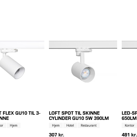
 FLEX GU10 TIL 3-
LOFT SPOT TIL SKINNE
LED-S
INNE
CYLINDER GU10 5W 390LM
650LM
or
Hjem
Hjem
Hotel
Restaurant
Kontor
307 kr.
481 kr.