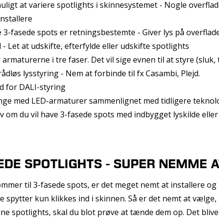
uligt at variere spotlights i skinnesystemet - Nogle overfla
nstallere
e 3-fasede spots er retningsbestemte - Giver lys på overflade
 - Let at udskifte, efterfylde eller udskifte spotlights
armaturerne i tre faser. Det vil sige evnen til at styre (slu
rådløs lysstyring - Nem at forbinde til fx Casambi, Plejd.
 for DALI-styring
nge med LED-armaturer sammenlignet med tidligere teknol
v om du vil have 3-fasede spots med indbygget lyskilde eller 
EDE SPOTLIGHTS - SUPER NEMME A
mmer til 3-fasede spots, er det meget nemt at installere og
 spytter kun klikkes ind i skinnen. Så er det nemt at vælge, h
ine spotlights, skal du blot prøve at tænde dem op. Det bliv