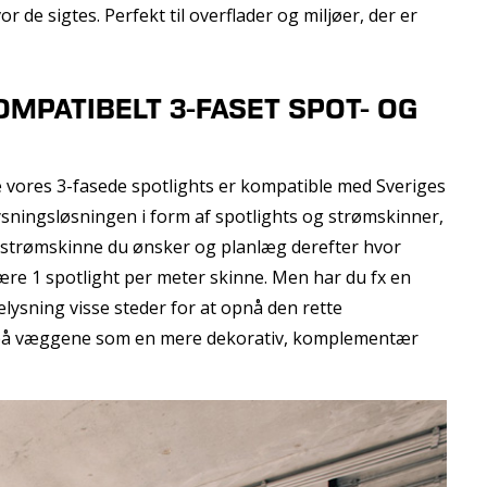
r de sigtes. Perfekt til overflader og miljøer, der er
MPATIBELT 3-FASET SPOT- OG
e vores 3-fasede spotlights er kompatible med Sveriges
sningsløsningen i form af spotlights og strømskinner,
 strømskinne du ønsker og planlæg derefter hvor
re 1 spotlight per meter skinne. Men har du fx en
elysning visse steder for at opnå den rette
il på væggene som en mere dekorativ, komplementær