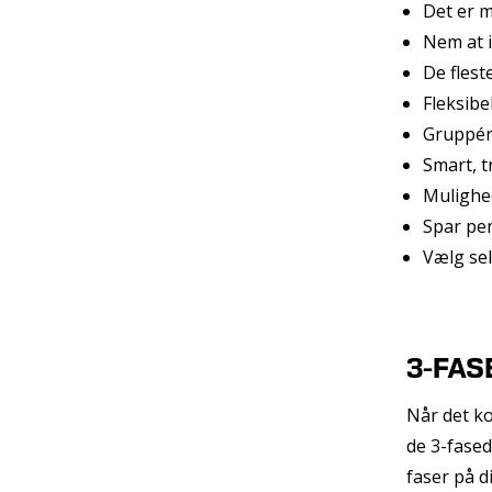
Det er m
Nem at i
De flest
Fleksibel
Gruppér 
Smart, t
Mulighed
Spar pe
Vælg sel
3-FAS
Når det ko
de 3-fasede
faser på d