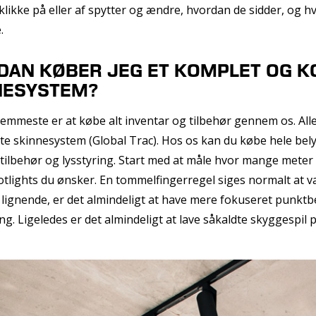
klikke på eller af spytter og ændre, hvordan de sidder, og hvo
.
AN KØBER JEG ET KOMPLET OG KO
NESYSTEM?
nemmeste er at købe alt inventar og tilbehør gennem os. All
e skinnesystem (Global Trac). Hos os kan du købe hele bely
tilbehør og lysstyring. Start med at måle hvor mange meter
lights du ønsker. En tommelfingerregel siges normalt at væ
r lignende, er det almindeligt at have mere fokuseret punktb
ng. Ligeledes er det almindeligt at lave såkaldte skyggesp