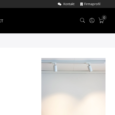
Kontakt
Firmaprofil
0
KT
Min i