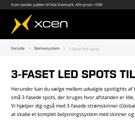
Xcen sender pakker til hele Danmark. Alle priser i DKK
Forside
Skinnesystem
3-faset led spots
3-FASET LED SPOTS TI
Herunder kan du vælge mellem udvalgte spotlights af høje
små 3-fasede spots, der bruges hvor afstanden er lille, t
Vi hjælper dig også med 3-fasede strømskinner (Global Tr
at skabe et komplet belysningssystem med skinner og 