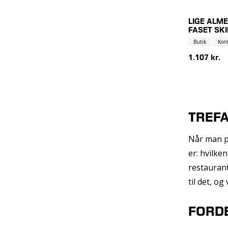
LIGE ALME
FASET SK
Butik
Kon
1.107 kr.
TREFA
Når man pl
er: hvilken
restaurant
til det, og
FORDE