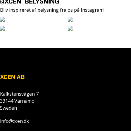
@XCEN_BELYSNING
Bliv inspireret af belysning fra os på Instagram!
XCEN AB
Kalkstensvägen 7
33144 Värnamo
Sweden
info@xcen.dk