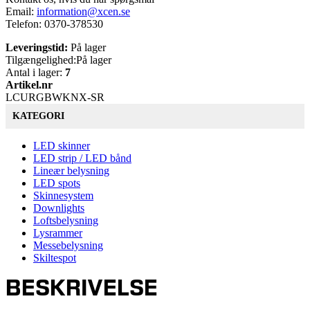
Email:
information@xcen.se
Telefon: 0370-378530
Leveringstid:
På lager
Tilgængelighed:
På lager
Antal i lager:
7
Artikel.nr
LCURGBWKNX-SR
KATEGORI
LED skinner
LED strip / LED bånd
Lineær belysning
LED spots
Skinnesystem
Downlights
Loftsbelysning
Lysrammer
Messebelysning
Skiltespot
BESKRIVELSE