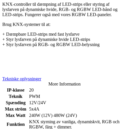
KNX-controller til dæmpning af LED-strips eller styring af
lysfarven på dynamiske hvide, RGB- og RGBW LED-bånd og
LED-strips. Fungerer også med vores RGBW LED-paneler.
Brug KNX-systemer til at:
+ Dæmpbare LED-strips med fast lysfarve
+ Styr lysfarven på dynamiske hvide LED-strips
+ Styr lysfarven på RGB- og RGBW LED-belysning
Tekniske oplysninger
More Information
IP-klasse
20
Teknik
PWM
Spænding
12V/24V
Max ström
5x4A
Max Watt
240W (12V) 480W (24V)
KNX styrning av vanliga, dynamiskvit, RGB och
Funktion
RGBW, färg + dimmer.