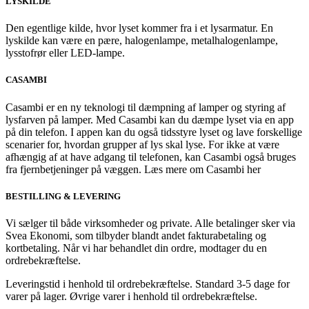
LYSKILDE
Den egentlige kilde, hvor lyset kommer fra i et lysarmatur. En
lyskilde kan være en pære, halogenlampe, metalhalogenlampe,
lysstofrør eller LED-lampe.
CASAMBI
Casambi er en ny teknologi til dæmpning af lamper og styring af
lysfarven på lamper. Med Casambi kan du dæmpe lyset via en app
på din telefon. I appen kan du også tidsstyre lyset og lave forskellige
scenarier for, hvordan grupper af lys skal lyse. For ikke at være
afhængig af at have adgang til telefonen, kan Casambi også bruges
fra fjernbetjeninger på væggen. Læs mere om Casambi her
BESTILLING & LEVERING
Vi sælger til både virksomheder og private. Alle betalinger sker via
Svea Ekonomi, som tilbyder blandt andet fakturabetaling og
kortbetaling. Når vi har behandlet din ordre, modtager du en
ordrebekræftelse.
Leveringstid i henhold til ordrebekræftelse. Standard 3-5 dage for
varer på lager. Øvrige varer i henhold til ordrebekræftelse.