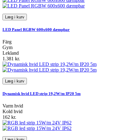
Læg i kurv
LED Panel RGBW 600x600 dæmpbar
Färg
Gym
Lekland
1.381 kr.
Læg i kurv
Dynamisk hvid LED strip 19,2W/m IP20 5m
Varm hvid
Kold hvid
162 kr.
Læg i kurv