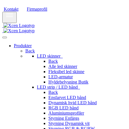
Xcen sender pakker til hele Danmark. Alle priser i DKK
Kontakt
Firmaprofil
Produkter
Back
LED skinner
Back
Alle led skinner
Fleksibel led skinne
LED-armatur
Hyldebelysning Butik
LED strip / LED bånd
Back
Ensfarvet LED bånd
Dynamisk hvid LED bånd
RGB LED bånd
Aluminiumsprofiler
Styrning Enfärgs
Styrning Dynamisk vit
Styrning RGB & RGBW