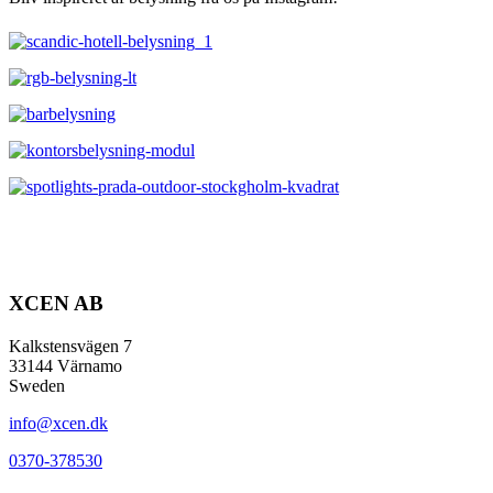
XCEN AB
Kalkstensvägen 7
33144 Värnamo
Sweden
info@xcen.dk
0370-378530