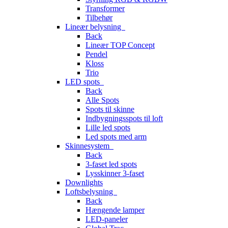
Transformer
Tilbehør
Lineær belysning
Back
Lineær TOP Concept
Pendel
Kloss
Trio
LED spots
Back
Alle Spots
Spots til skinne
Indbygningsspots til loft
Lille led spots
Led spots med arm
Skinnesystem
Back
3-faset led spots
Lysskinner 3-faset
Downlights
Loftsbelysning
Back
Hængende lamper
LED-paneler