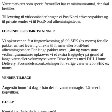
Varer markeret som specialfremstillet har et minimumsantal, der skal
bestilles.
Til levering til virksomheder bruger vi PostNord erhvervspakker og
til private sender vi til PostNord afhentningssteder.
FORSENDELSESOMKOSTNINGER
Vi opkræver en fast fragtomkostning på 99 SEK (ex moms) for alle
pakker uanset levering direkte til firmaer eller PostNord
afhentningssteder. For lange pakker over 1,4m og vores store
vedhængsarmaturer opkræver vi et ekstra fragtgebyr på grund af
lange varer eller voluminøse varer. Disse leveres med DHL Home
Delivery. Forsendelsesomkostninger for varige varer er 250 SEK ex
moms.
VENDER TILBAGE
Ångerrätt inom 14 dagar från det att varan mottagits. Läs mer i
köpvillkor.
HJÆLP
Kontakt os, hvis du har spørgsmål