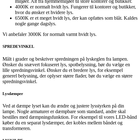
miljøer. Alt fra hjemmemiljøer til store kontorer og butikker.
4000K er normalt hvidt lys. Fungerer til kontorer og butikker,
hvor du ønsker et hvidere lys.
6500K er et meget hvidt lys, der kan opfattes som blåt. Kaldes
nogle gange dagslys.
Vi anbefaler 3000K for normalt varmt hvidt lys.
SPREDEVINKEL
Målt i grader og beskriver spredningen på lyskeglen fra lampen.
Ønsker du snævert fokuseret lys, spotbelysning, bør du vælge en
lille spredningsvinkel. Ønsker du et bredere lys, for eksempel
generel belysning, der oplyser større flader, bør du vælge en større
spredningsvinkel.
Lysdæmper
Ved at dæmpe lyset kan du ændre og justere lysstyrken på din
lampe. Nogle armaturer er dæmpbare som standard, andre skal
bestilles med dæmpningsfunktion. For eksempel til vores LED-bånd
køber du en separat lysdæmper, der kobles mellem båndet og
transformeren.