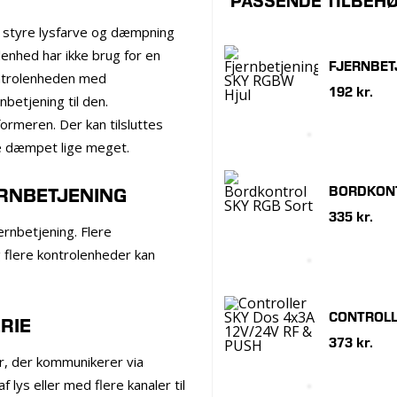
PASSENDE TILBEH
t styre lysfarve og dæmpning
nhed har ikke brug for en
FJERNBET
ontrolenheden med
192 kr.
nbetjening til den.
rmeren. Der kan tilsluttes
ve dæmpet lige meget.
BORDKONT
RNBETJENING
335 kr.
nbetjening. Flere
 flere kontrolenheder kan
CONTROLL
RIE
373 kr.
er, der kommunikerer via
 lys eller med flere kanaler til