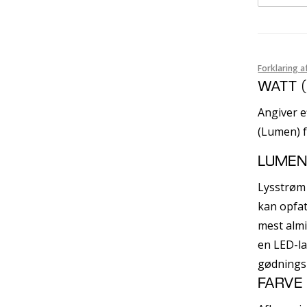
Forklaring a
WATT 
Angiver e
(Lumen) f
LUME
Lysstrøm 
kan opfat
mest almi
en LED-la
gødnings
FARVE