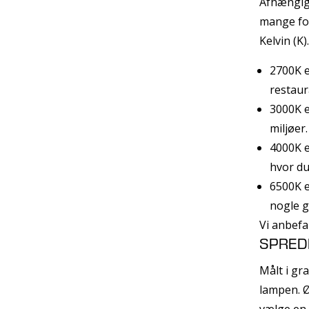
Afhængig 
mange for
Kelvin (K)
2700K e
restaur
3000K er
miljøer
4000K e
hvor du
6500K e
nogle g
Vi anbefa
SPRED
Målt i gr
lampen. Ø
vælge en 