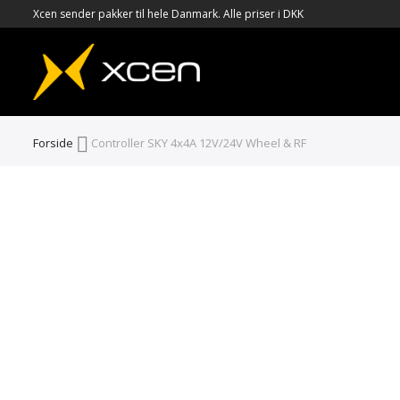
Xcen sender pakker til hele Danmark. Alle priser i DKK
Forside
Controller SKY 4x4A 12V/24V Wheel & RF
Gå
Gå
til
til
slutningen
starten
af
af
billedgalleriet
billedgalleriet