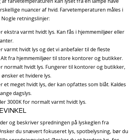
af farvetemperaturen kan lyset fra en lampe have
skellige nuancer af hvid. Farvetemperaturen måles i
. Nogle retningslinjer:
r ekstra varmt hvidt lys. Kan fås i hjemmemiljøer eller
anter.
 varmt hvidt lys og det vi anbefaler til de fleste
. Alt fra hjemmemiljøer til store kontorer og butikker.
r normalt hvidt lys. Fungerer til kontorer og butikker,
 ønsker et hvidere lys.
r et meget hvidt lys, der kan opfattes som blåt. Kaldes
ange dagslys.
ler 3000K for normalt varmt hvidt lys.
EVINKEL
ader og beskriver spredningen på lyskeglen fra
nsker du snævert fokuseret lys, spotbelysning, bør du
lille spredningsvinkel. Ønsker du et bredere lys, for