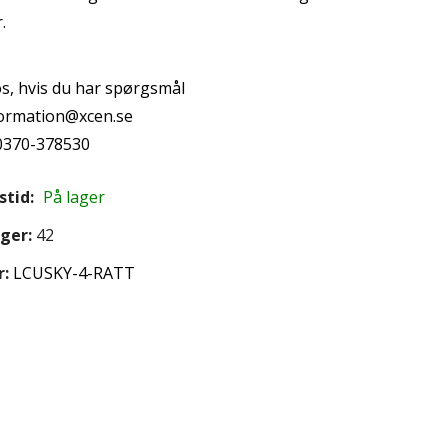
.
s, hvis du har spørgsmål
formation@xcen.se
 0370-378530
stid:
På lager
ager:
42
r
LCUSKY-4-RATT