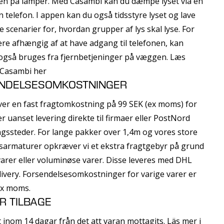
ven på lamper. Med Casambi kan du dæmpe lyset via en
n telefon. I appen kan du også tidsstyre lyset og lave
ge scenarier for, hvordan grupper af lys skal lyse. For
ære afhængig af at have adgang til telefonen, kan
også bruges fra fjernbetjeninger på væggen. Læs
Casambi her
NDELSESOMKOSTNINGER
er en fast fragtomkostning på 99 SEK (ex moms) for
er uanset levering direkte til firmaer eller PostNord
gssteder. For lange pakker over 1,4m og vores store
armaturer opkræver vi et ekstra fragtgebyr på grund
varer eller voluminøse varer. Disse leveres med DHL
very. Forsendelsesomkostninger for varige varer er
ex moms.
R TILBAGE
 inom 14 dagar från det att varan mottagits. Läs mer i