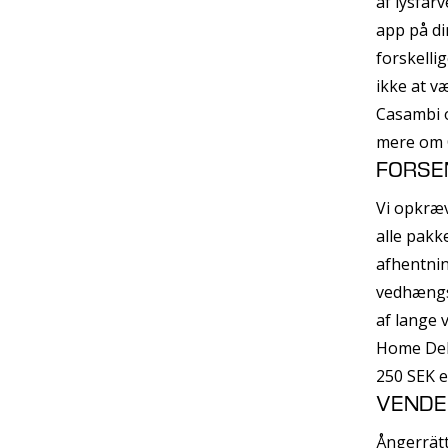
af lysfar
app på di
forskelli
ikke at v
Casambi 
mere om 
FORSE
Vi opkræv
alle pakk
afhentnin
vedhængs
af lange 
Home Deli
250 SEK 
VENDE
Ångerrätt