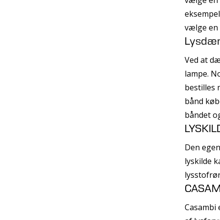
eksempel 
vælge en 
Lysdæ
Ved at dæ
lampe. N
bestilles
bånd køb
båndet o
LYSKIL
Den egent
lyskilde
lysstofrø
CASAM
Casambi e