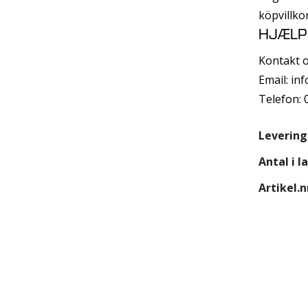
köpvillkor
HJÆLP
Kontakt o
Email:
in
Telefon:
Levering
Antal i l
Artikel.n