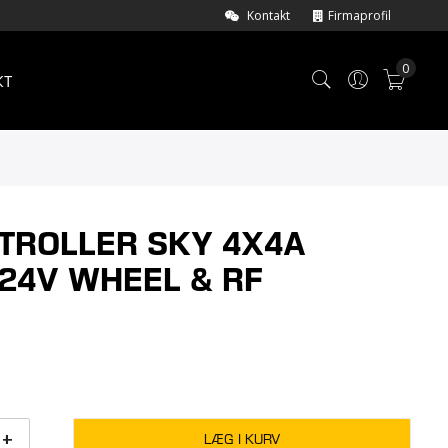
Kontakt
Firmaprofil
0
KT
Min i
TROLLER SKY 4X4A
/24V WHEEL & RF
+
LÆG I KURV